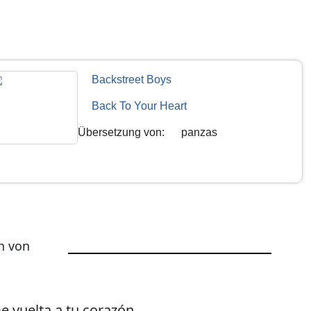
Backstreet Boys
Back To Your Heart
Übersetzung von
:
panzas
h von
e vuelta a tu corazón