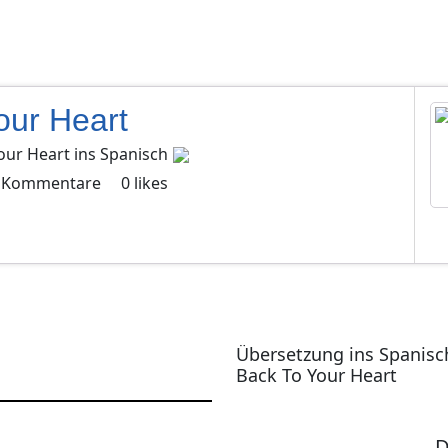
our Heart
our Heart
ins
Spanisch
Kommentare
0
likes
Übersetzung ins Spanisc
Back To Your Heart
D