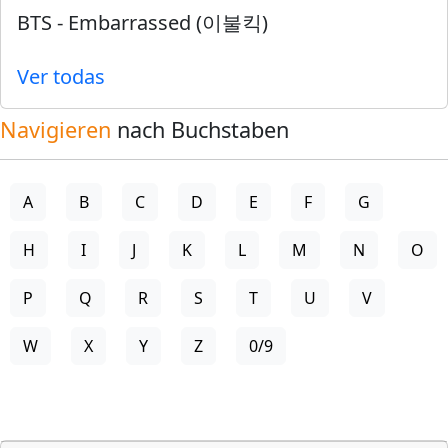
BTS
-
Embarrassed (이불킥)
Ver todas
Navigieren
nach Buchstaben
A
B
C
D
E
F
G
H
I
J
K
L
M
N
O
P
Q
R
S
T
U
V
W
X
Y
Z
0/9