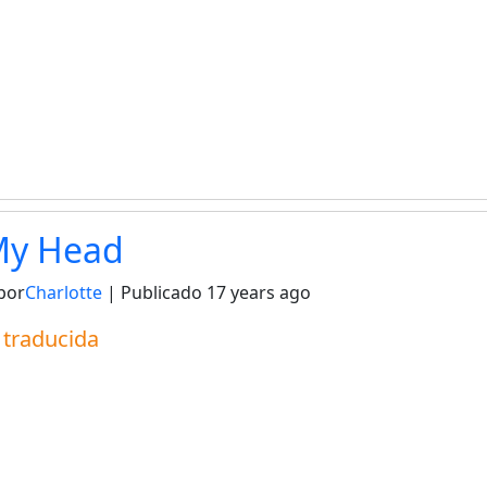
 My Head
por
Charlotte
| Publicado
17 years ago
a traducida