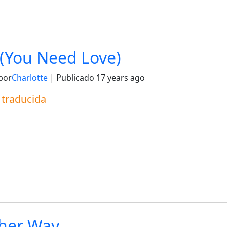
e (You Need Love)
por
Charlotte
| Publicado
17 years ago
a traducida
her Way