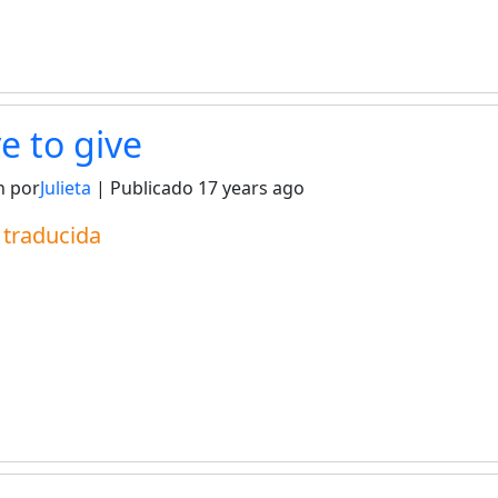
ve to give
n por
Julieta
| Publicado
17 years ago
a traducida