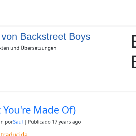
 von Backstreet Boys
exten und Übersetzungen
 You're Made Of)
ón por
Saul
| Publicado
17 years ago
a traducida