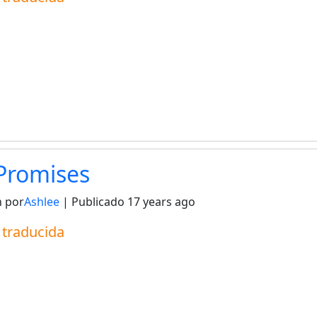
Promises
 por
Ashlee
| Publicado
17 years ago
a traducida