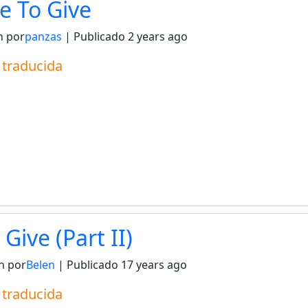
ve To Give
n por
panzas
| Publicado
2 years ago
a traducida
 Give (Part II)
n por
Belen
| Publicado
17 years ago
a traducida