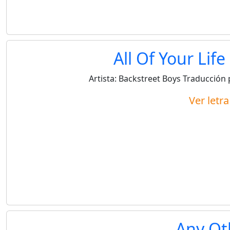
All Of Your Lif
Artista:
Backstreet Boys
Traducción 
Ver letr
Any Ot