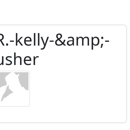
R.-kelly-&amp;-
usher