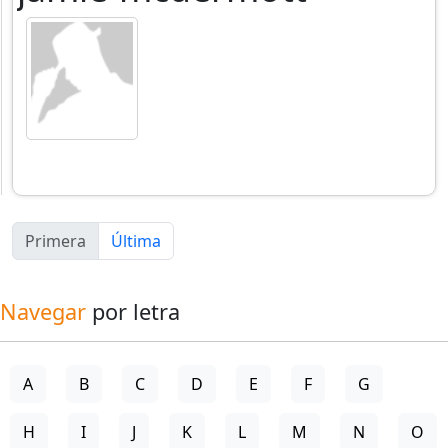
Primera
Última
Navegar
por letra
A
B
C
D
E
F
G
H
I
J
K
L
M
N
O