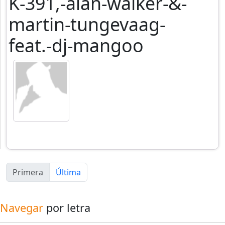
K-391,-alan-walker-&-
martin-tungevaag-
feat.-dj-mangoo
Primera
Última
Navegar
por letra