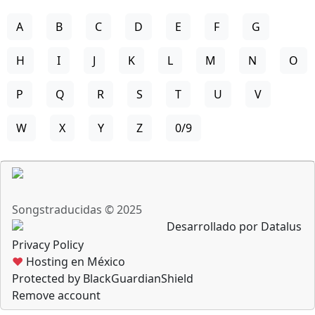
A
B
C
D
E
F
G
H
I
J
K
L
M
N
O
P
Q
R
S
T
U
V
W
X
Y
Z
0/9
Songstraducidas © 2025
Desarrollado por Datalus
Privacy Policy
♥
Hosting en México
Protected by BlackGuardianShield
Remove account