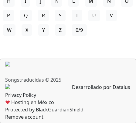
H
I
J
K
L
M
N
O
P
Q
R
S
T
U
V
W
X
Y
Z
0/9
Songstraducidas © 2025
Desarrollado por Datalus
Privacy Policy
♥
Hosting en México
Protected by BlackGuardianShield
Remove account