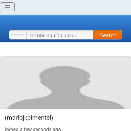
Search
Search
(
mariojr.pimentel
)
Joined
a few seconds ago