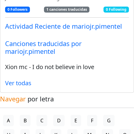
0
Followers
1
canciones traducidas
0
Following
Actividad Reciente de
mariojr.pimentel
Canciones traducidas por
mariojr.pimentel
Xion mc
-
I do not believe in love
Ver todas
Navegar
por letra
A
B
C
D
E
F
G