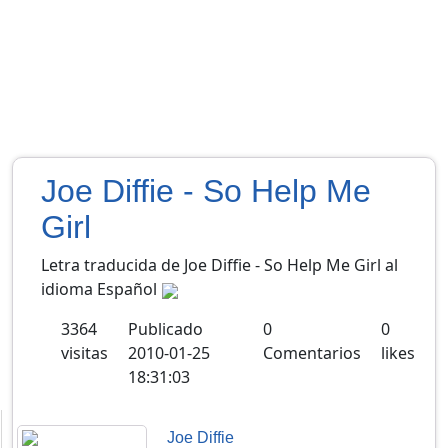
Joe Diffie - So Help Me
Girl
Letra traducida de Joe Diffie - So Help Me Girl al
idioma Español
3364
Publicado
0
0
visitas
2010-01-25
Comentarios
likes
18:31:03
Joe Diffie