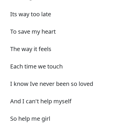
Its way too late
To save my heart
The way it feels
Each time we touch
I know Ive never been so loved
And I can't help myself
So help me girl