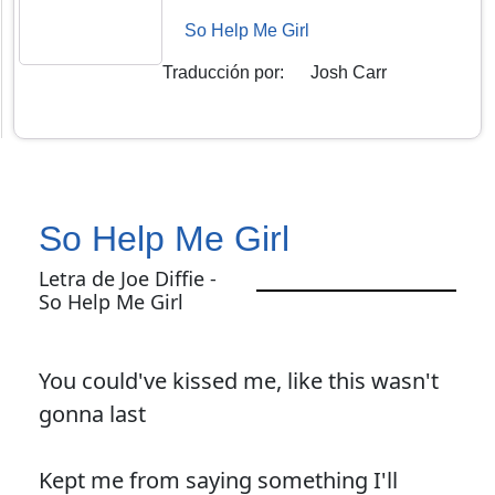
So Help Me Girl
Traducción por
:
Josh Carr
So Help Me Girl
Letra de Joe Diffie -
So Help Me Girl
You could've kissed me, like this wasn't
gonna last
Kept me from saying something I'll