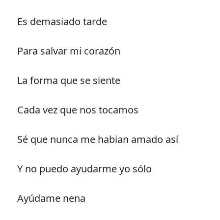
Es demasiado tarde
Para salvar mi corazón
La forma que se siente
Cada vez que nos tocamos
Sé que nunca me habian amado así
Y no puedo ayudarme yo sólo
Ayúdame nena