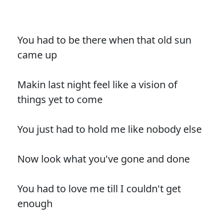
You had to be there when that old sun
came up
Makin last night feel like a vision of
things yet to come
You just had to hold me like nobody else
Now look what you've gone and done
You had to love me till I couldn't get
enough