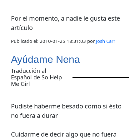
Por el momento, a nadie le gusta este
artículo
Publicado el:
2010-01-25 18:31:03
por
Josh Carr
Ayúdame Nena
Traducción al
Español de So Help
Me Girl
Pudiste haberme besado como si ésto
no fuera a durar
Cuidarme de decir algo que no fuera