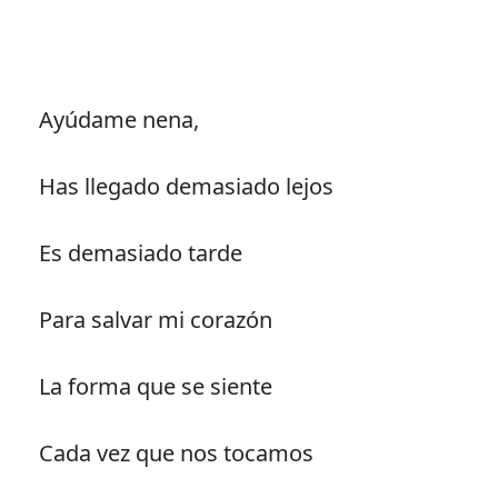
Ayúdame nena,
Has llegado demasiado lejos
Es demasiado tarde
Para salvar mi corazón
La forma que se siente
Cada vez que nos tocamos