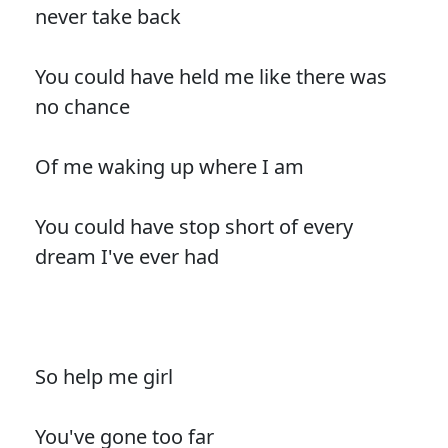
never take back
You could have held me like there was
no chance
Of me waking up where I am
You could have stop short of every
dream I've ever had
So help me girl
You've gone too far