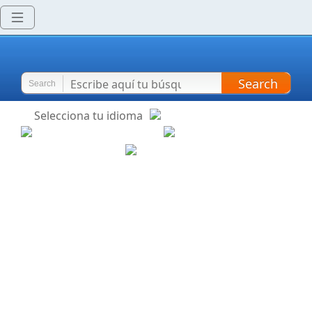
Search
Search
Selecciona tu idioma