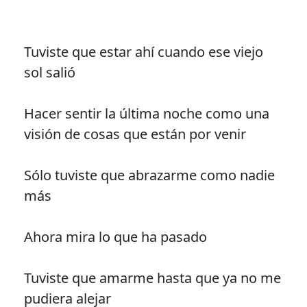
Tuviste que estar ahí cuando ese viejo
sol salió
Hacer sentir la última noche como una
visión de cosas que están por venir
Sólo tuviste que abrazarme como nadie
más
Ahora mira lo que ha pasado
Tuviste que amarme hasta que ya no me
pudiera alejar