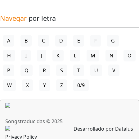
Navegar
por letra
A
B
C
D
E
F
G
H
I
J
K
L
M
N
O
P
Q
R
S
T
U
V
W
X
Y
Z
0/9
Songstraducidas © 2025
Desarrollado por Datalus
Privacy Policy