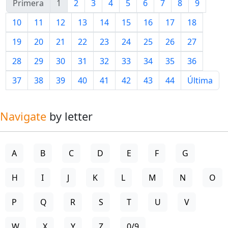
Primera
1
2
3
4
5
6
7
8
9
10
11
12
13
14
15
16
17
18
19
20
21
22
23
24
25
26
27
28
29
30
31
32
33
34
35
36
37
38
39
40
41
42
43
44
Última
Navigate
by letter
A
B
C
D
E
F
G
H
I
J
K
L
M
N
O
P
Q
R
S
T
U
V
W
X
Y
Z
0/9