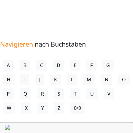
Navigieren
nach Buchstaben
A
B
C
D
E
F
G
H
I
J
K
L
M
N
O
P
Q
R
S
T
U
V
W
X
Y
Z
0/9