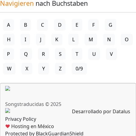
Navigieren
nach Buchstaben
A
B
C
D
E
F
G
H
I
J
K
L
M
N
O
P
Q
R
S
T
U
V
W
X
Y
Z
0/9
Songstraducidas © 2025
Desarrollado por Datalus
Privacy Policy
♥
Hosting en México
Protected by BlackGuardianShield