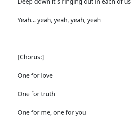
Deep down it´s ringing out in each of us
Yeah... yeah, yeah, yeah, yeah
[Chorus:]
One for love
One for truth
One for me, one for you