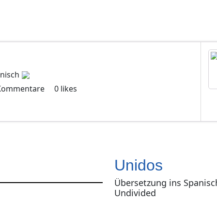
nisch
Kommentare
0
likes
Unidos
Übersetzung ins Spanisc
Undivided