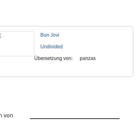
Bon Jovi
Undivided
Übersetzung von
:
panzas
h von