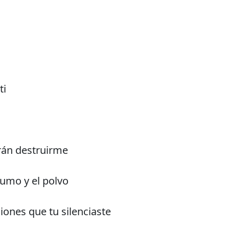
ti
rán destruirme
humo y el polvo
iones que tu silenciaste