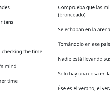
ades
Comprueba que las mi
(bronceado)
ir tans
Se echaban en la arena
Tomándolo en ese pai
 checking the time
Nadie está llevando sus
y's mind
Sólo hay una cosa en l
mer time
Ése es el verano, el ve