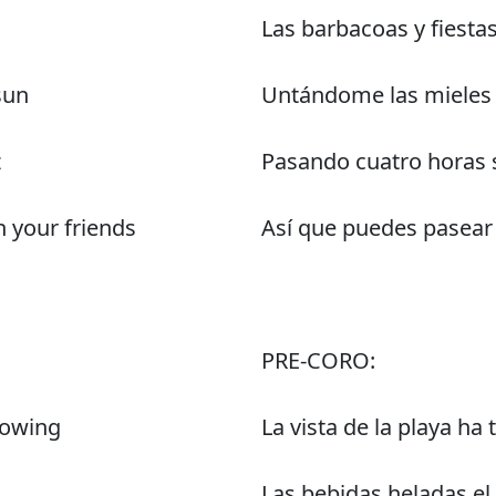
Las barbacoas y fiestas
sun
Untándome las mieles y
z
Pasando cuatro horas s
 your friends
Así que puedes pasear 
PRE-CORO:
lowing
La vista de la playa ha
Las bebidas heladas el