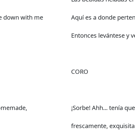
're down with me
Aquí es a donde perten
Entonces levántese y v
CORO
 homemade,
¡Sorbe! Ahh... tenía q
frescamente, exquisit