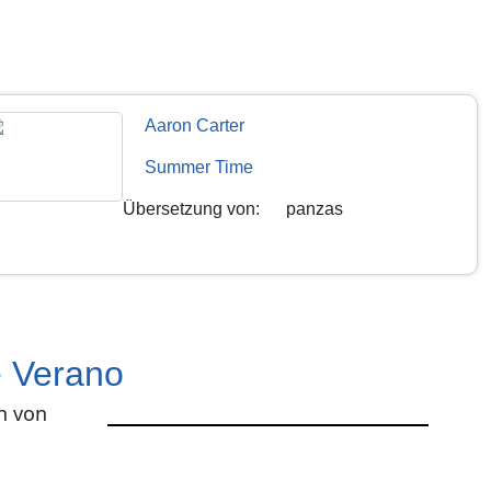
Aaron Carter
Summer Time
Übersetzung von
:
panzas
 Verano
h von