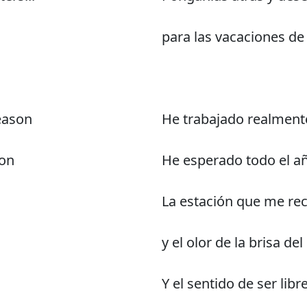
para las vacaciones de
reason
He trabajado realmente
son
He esperado todo el añ
s
La estación que me re
y el olor de la brisa de
Y el sentido de ser libr