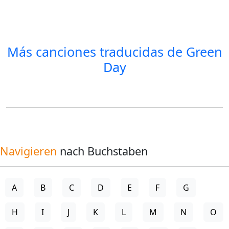
Más canciones traducidas de
Green
Day
Navigieren
nach Buchstaben
A
B
C
D
E
F
G
H
I
J
K
L
M
N
O