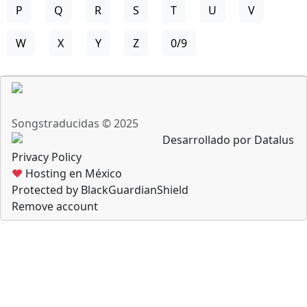
P
Q
R
S
T
U
V
W
X
Y
Z
0/9
Songstraducidas © 2025
Desarrollado por Datalus
Privacy Policy
♥
Hosting en México
Protected by BlackGuardianShield
Remove account