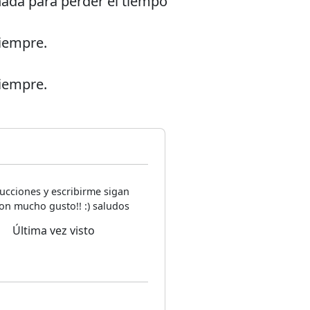
nada para perder el tiempo
iempre.
iempre.
ucciones y escribirme sigan
on mucho gusto!! :) saludos
Última vez visto