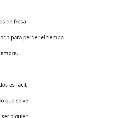
os de fresa
nada para perder el tiempo
iempre.
dos es fácil,
o que se ve.
l ser alguien