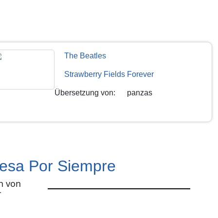
The Beatles
Strawberry Fields Forever
Übersetzung von
:
panzas
esa Por Siempre
h von
r