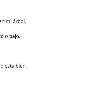
en mi árbol,
to o bajo.
o está bien,