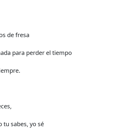
os de fresa
nada para perder el tiempo
iempre.
eces,
o tu sabes, yo sé