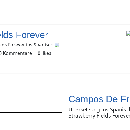
elds Forever
elds Forever
ins
Spanisch
0
Kommentare
0
likes
Campos De Fr
Übersetzung ins Spanisc
Strawberry Fields Foreve