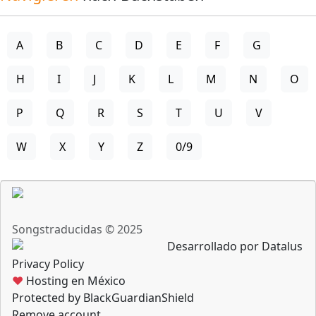
A
B
C
D
E
F
G
H
I
J
K
L
M
N
O
P
Q
R
S
T
U
V
W
X
Y
Z
0/9
Songstraducidas © 2025
Desarrollado por Datalus
Privacy Policy
♥
Hosting en México
Protected by BlackGuardianShield
Remove account