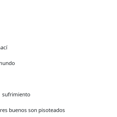
nací
 mundo
l sufrimiento
res buenos son pisoteados