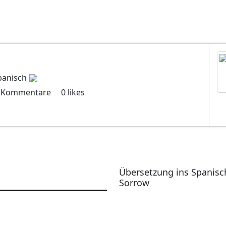
panisch
Kommentare
0
likes
Übersetzung ins Spanisc
Sorrow