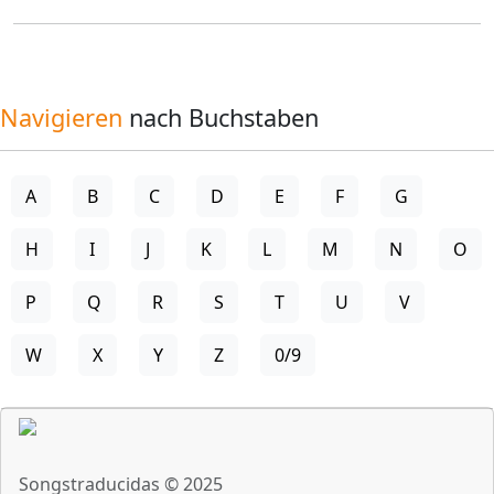
Navigieren
nach Buchstaben
A
B
C
D
E
F
G
H
I
J
K
L
M
N
O
P
Q
R
S
T
U
V
W
X
Y
Z
0/9
Songstraducidas © 2025