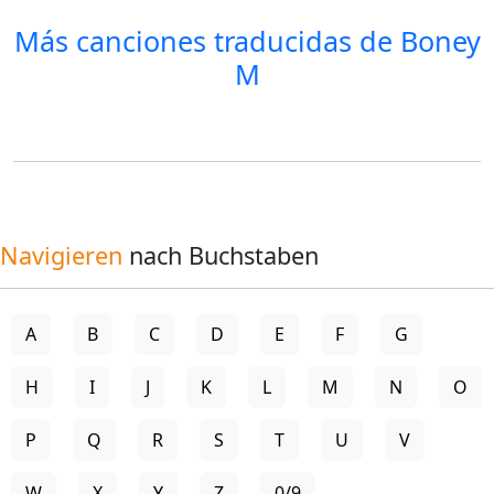
Más canciones traducidas de
Boney
M
Navigieren
nach Buchstaben
A
B
C
D
E
F
G
H
I
J
K
L
M
N
O
P
Q
R
S
T
U
V
W
X
Y
Z
0/9