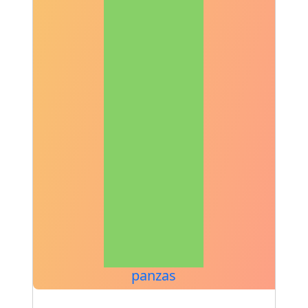
panzas