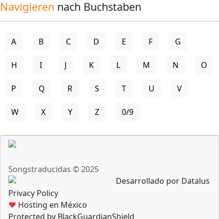
Navigieren
nach Buchstaben
A
B
C
D
E
F
G
H
I
J
K
L
M
N
O
P
Q
R
S
T
U
V
W
X
Y
Z
0/9
Songstraducidas © 2025
Desarrollado por Datalus
Privacy Policy
♥
Hosting en México
Protected by BlackGuardianShield