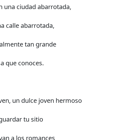
n una ciudad abarrotada,
a calle abarrotada,
ealmente tan grande
a que conoces.
oven, un dulce joven hermoso
guardar tu sitio
levan a los romances