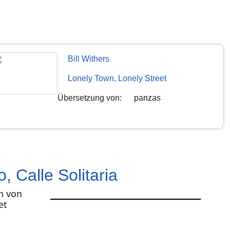
Bill Withers
Lonely Town, Lonely Street
Übersetzung von
:
panzas
o, Calle Solitaria
h von
et