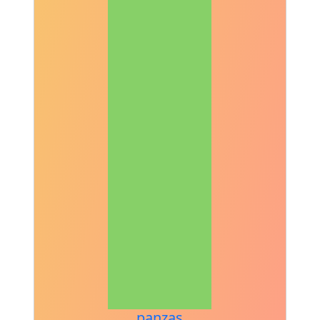
panzas