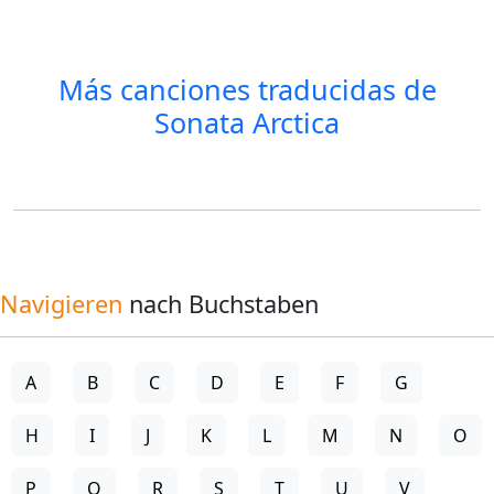
Más canciones traducidas de
Sonata Arctica
Navigieren
nach Buchstaben
A
B
C
D
E
F
G
H
I
J
K
L
M
N
O
P
Q
R
S
T
U
V