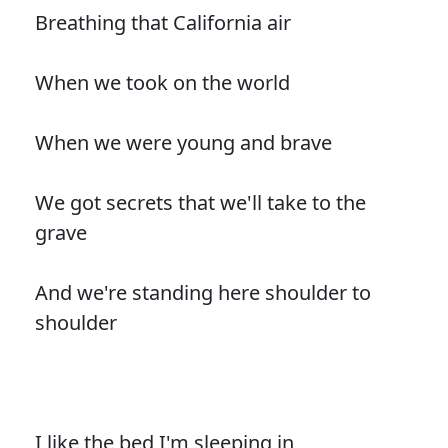
Breathing that California air
When we took on the world
When we were young and brave
We got secrets that we'll take to the
grave
And we're standing here shoulder to
shoulder
I like the bed I'm sleeping in