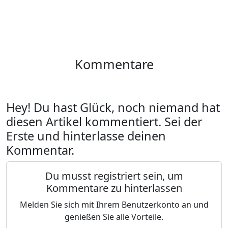
Kommentare
Hey! Du hast Glück, noch niemand hat
diesen Artikel kommentiert. Sei der
Erste und hinterlasse deinen
Kommentar.
Du musst registriert sein, um
Kommentare zu hinterlassen
Melden Sie sich mit Ihrem Benutzerkonto an und
genießen Sie alle Vorteile.