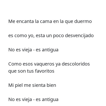
Me encanta la cama en la que duermo
es como yo, esta un poco desvencijado
No es vieja - es antigua
Como esos vaqueros ya descoloridos
que son tus favoritos
Mi piel me sienta bien
No es vieja - es antigua