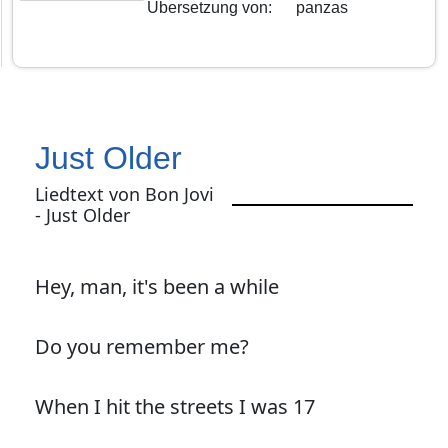
Übersetzung von
:
panzas
Just Older
Liedtext von Bon Jovi
- Just Older
Hey, man, it's been a while
Do you remember me?
When I hit the streets I was 17