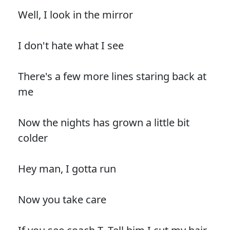
Well, I look in the mirror
I don't hate what I see
There's a few more lines staring back at
me
Now the nights has grown a little bit
colder
Hey man, I gotta run
Now you take care