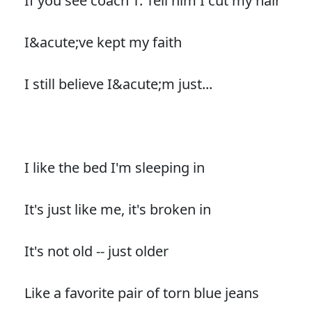
If you see coach T. Tell him I cut my hair
I&acute;ve kept my faith
I still believe I&acute;m just...
I like the bed I'm sleeping in
It's just like me, it's broken in
It's not old -- just older
Like a favorite pair of torn blue jeans