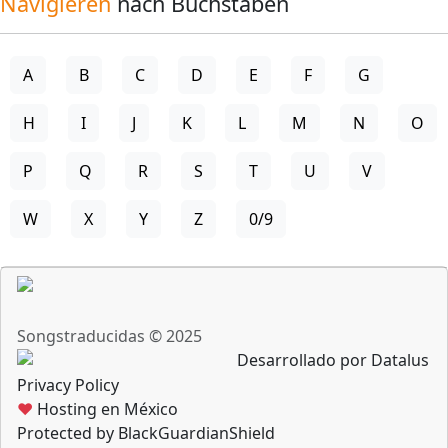
Navigieren
nach Buchstaben
A
B
C
D
E
F
G
H
I
J
K
L
M
N
O
P
Q
R
S
T
U
V
W
X
Y
Z
0/9
Songstraducidas © 2025
Desarrollado por Datalus
Privacy Policy
♥
Hosting en México
Protected by BlackGuardianShield