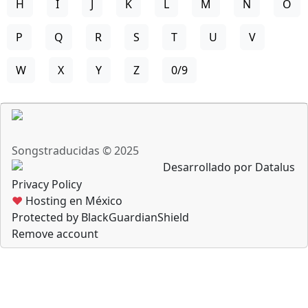
H
I
J
K
L
M
N
O
P
Q
R
S
T
U
V
W
X
Y
Z
0/9
Songstraducidas © 2025
Desarrollado por Datalus
Privacy Policy
♥
Hosting en México
Protected by BlackGuardianShield
Remove account