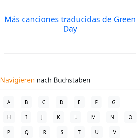
Más canciones traducidas de
Green
Day
Navigieren
nach Buchstaben
A
B
C
D
E
F
G
H
I
J
K
L
M
N
O
P
Q
R
S
T
U
V