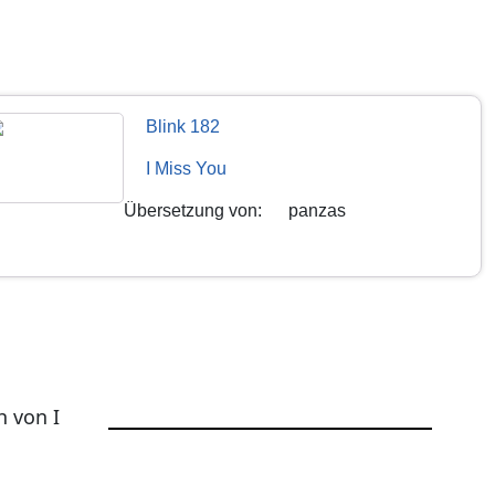
Blink 182
I Miss You
Übersetzung von
:
panzas
h von I