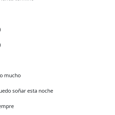
)
)
nto mucho
uedo soñar esta noche
iempre