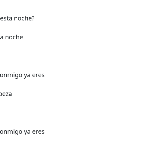
 esta noche?
ta noche
conmigo ya eres
beza
conmigo ya eres