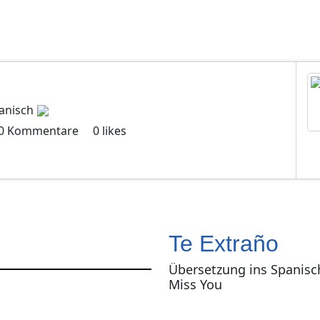
anisch
0
Kommentare
0
likes
Te Extraño
Übersetzung ins Spanisc
Miss You