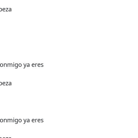
beza
conmigo ya eres
beza
conmigo ya eres