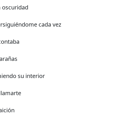
a oscuridad
ersiguiéndome cada vez
contaba
 arañas
iendo su interior
llamarte
aición