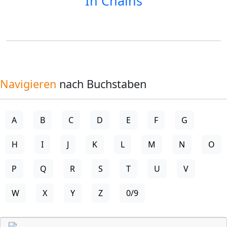
In Chains
Navigieren
nach Buchstaben
A
B
C
D
E
F
G
H
I
J
K
L
M
N
O
P
Q
R
S
T
U
V
W
X
Y
Z
0/9