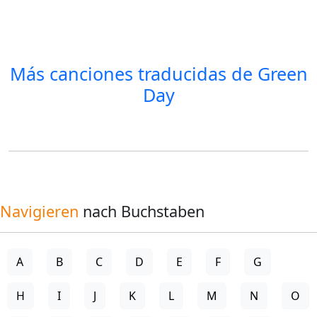
Más canciones traducidas de
Green
Day
Navigieren
nach Buchstaben
A
B
C
D
E
F
G
H
I
J
K
L
M
N
O