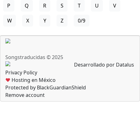
P
Q
R
S
T
U
V
W
X
Y
Z
0/9
Songstraducidas © 2025
Desarrollado por Datalus
Privacy Policy
♥
Hosting en México
Protected by BlackGuardianShield
Remove account