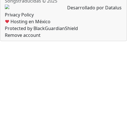
Songstraducidas © 2025
Desarrollado por Datalus
Privacy Policy
♥
Hosting en México
Protected by BlackGuardianShield
Remove account