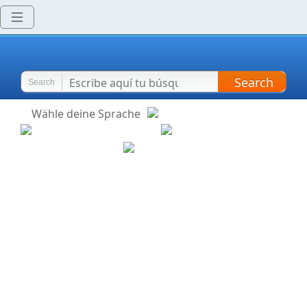
Search
Search
Wähle deine Sprache