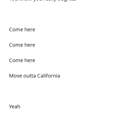
Come here
Come here
Come here
Move outta California
Yeah