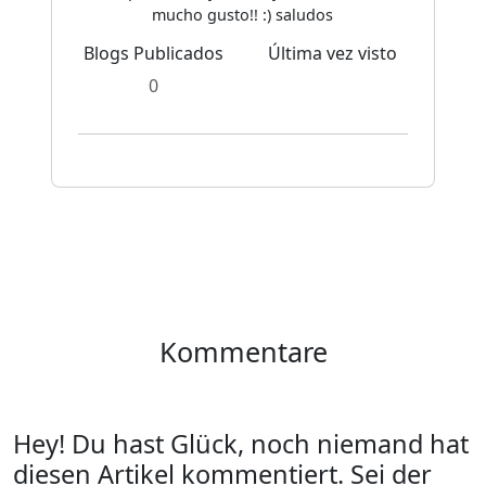
mucho gusto!! :) saludos
Blogs Publicados
Última vez visto
0
Kommentare
Hey! Du hast Glück, noch niemand hat
diesen Artikel kommentiert. Sei der