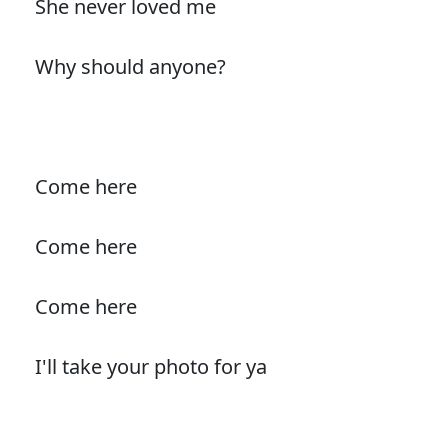
She never loved me
Why should anyone?
Come here
Come here
Come here
I'll take your photo for ya