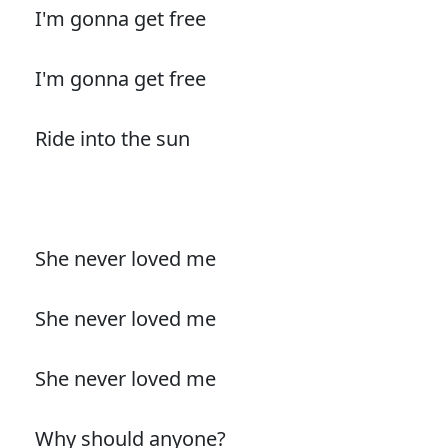
I'm gonna get free
I'm gonna get free
Ride into the sun
She never loved me
She never loved me
She never loved me
Why should anyone?