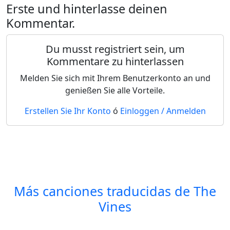
Erste und hinterlasse deinen
Kommentar.
Du musst registriert sein, um
Kommentare zu hinterlassen
Melden Sie sich mit Ihrem Benutzerkonto an und
genießen Sie alle Vorteile.
Erstellen Sie Ihr Konto
ó
Einloggen / Anmelden
Más canciones traducidas de
The
Vines