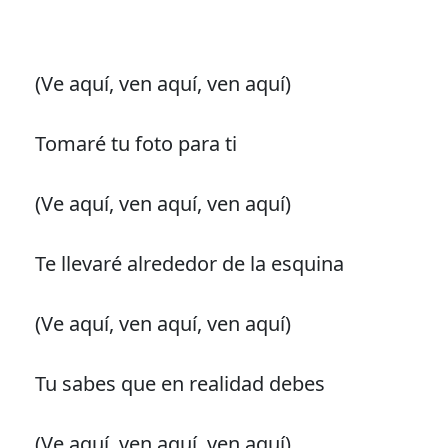
(Ve aquí, ven aquí, ven aquí)
Tomaré tu foto para ti
(Ve aquí, ven aquí, ven aquí)
Te llevaré alrededor de la esquina
(Ve aquí, ven aquí, ven aquí)
Tu sabes que en realidad debes
(Ve aquí, ven aquí, ven aquí)