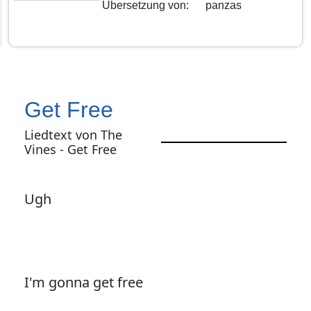
Übersetzung von
:
panzas
Get Free
Liedtext von The
Vines - Get Free
Ugh
I'm gonna get free