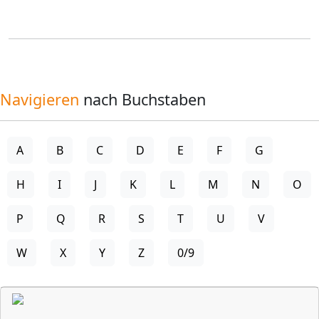
Navigieren
nach Buchstaben
A
B
C
D
E
F
G
H
I
J
K
L
M
N
O
P
Q
R
S
T
U
V
W
X
Y
Z
0/9