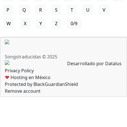
P
Q
R
S
T
U
V
W
X
Y
Z
0/9
Songstraducidas © 2025
Desarrollado por Datalus
Privacy Policy
♥
Hosting en México
Protected by BlackGuardianShield
Remove account