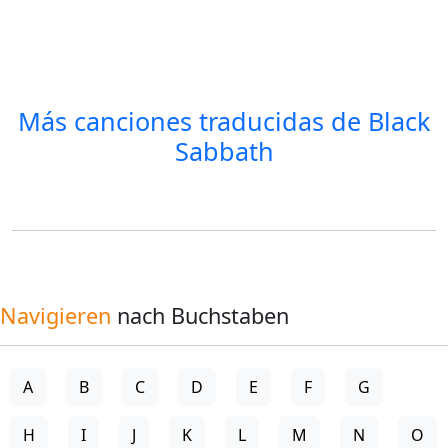
Más canciones traducidas de
Black
Sabbath
Navigieren
nach Buchstaben
A
B
C
D
E
F
G
H
I
J
K
L
M
N
O