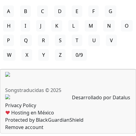
A
B
C
D
E
F
G
H
I
J
K
L
M
N
O
P
Q
R
S
T
U
V
W
X
Y
Z
0/9
Songstraducidas © 2025
Desarrollado por Datalus
Privacy Policy
♥
Hosting en México
Protected by BlackGuardianShield
Remove account