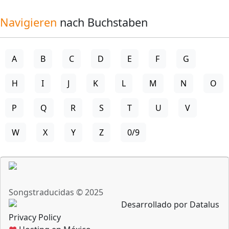
Navigieren
nach Buchstaben
A
B
C
D
E
F
G
H
I
J
K
L
M
N
O
P
Q
R
S
T
U
V
W
X
Y
Z
0/9
Songstraducidas © 2025
Desarrollado por Datalus
Privacy Policy