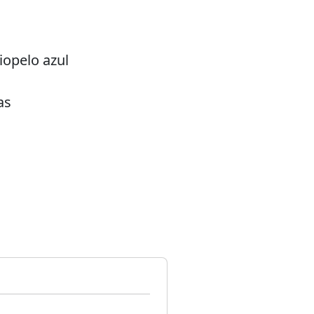
iopelo azul
as