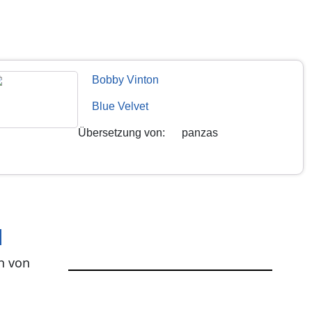
Bobby Vinton
Blue Velvet
Übersetzung von
:
panzas
l
h von