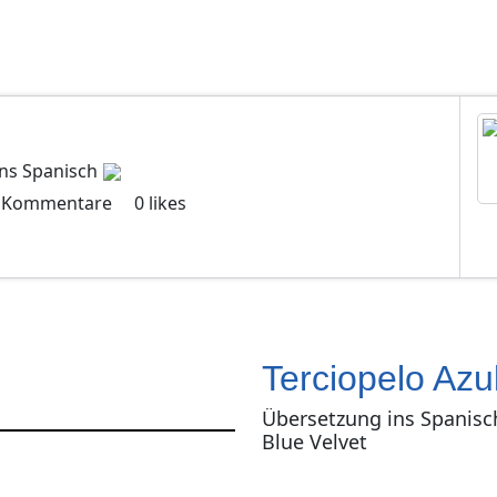
ns
Spanisch
Kommentare
0
likes
Terciopelo Azu
Übersetzung ins Spanisc
Blue Velvet