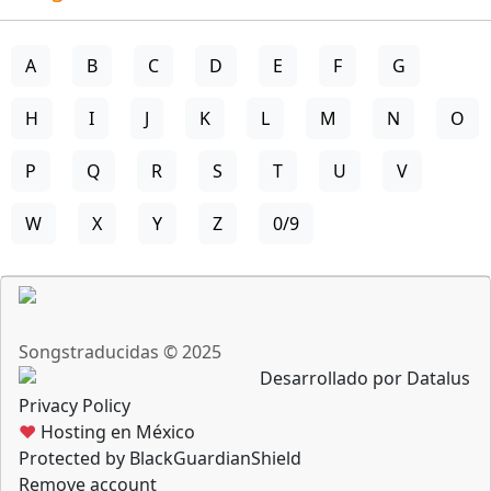
A
B
C
D
E
F
G
H
I
J
K
L
M
N
O
P
Q
R
S
T
U
V
W
X
Y
Z
0/9
Songstraducidas © 2025
Desarrollado por Datalus
Privacy Policy
♥
Hosting en México
Protected by BlackGuardianShield
Remove account