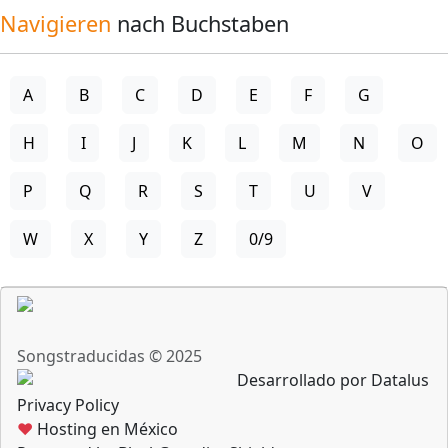
Navigieren
nach Buchstaben
A
B
C
D
E
F
G
H
I
J
K
L
M
N
O
P
Q
R
S
T
U
V
W
X
Y
Z
0/9
Songstraducidas © 2025
Desarrollado por Datalus
Privacy Policy
♥
Hosting en México