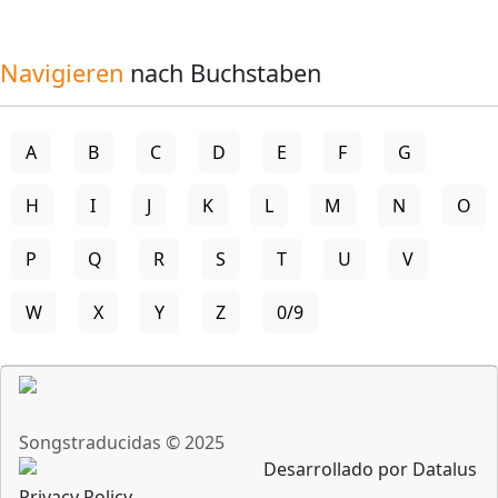
Navigieren
nach Buchstaben
A
B
C
D
E
F
G
H
I
J
K
L
M
N
O
P
Q
R
S
T
U
V
W
X
Y
Z
0/9
Songstraducidas © 2025
Desarrollado por Datalus
Privacy Policy