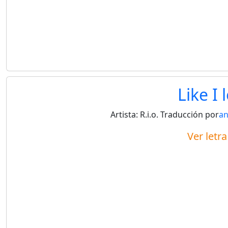
Like I 
Artista:
R.i.o.
Traducción por
a
Ver letr