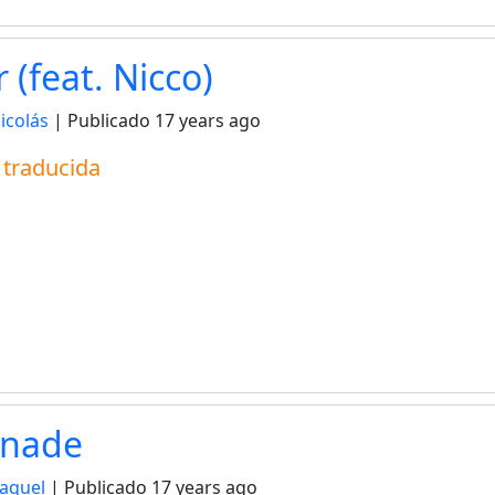
 (feat. Nicco)
icolás
| Publicado
17 years ago
a traducida
enade
raquel
| Publicado
17 years ago