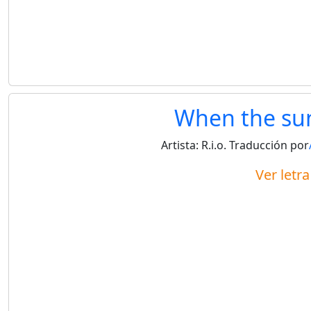
When the su
Artista:
R.i.o.
Traducción por
Ver letr