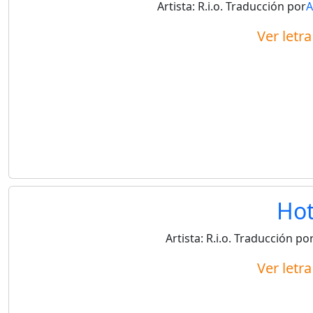
Artista:
R.i.o.
Traducción por
A
Ver letr
Hot
Artista:
R.i.o.
Traducción po
Ver letr