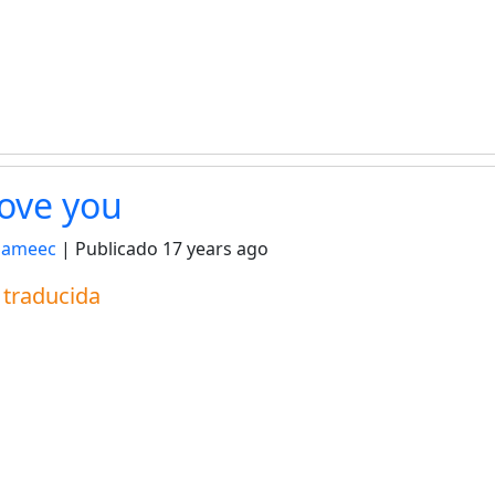
love you
nameec
| Publicado
17 years ago
a traducida