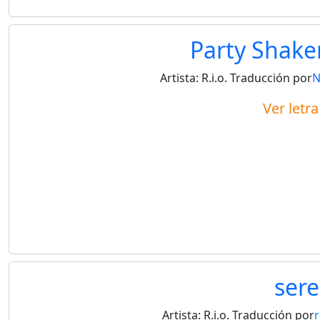
Party Shaker
Artista:
R.i.o.
Traducción por
N
Ver letr
ser
Artista:
R.i.o.
Traducción por