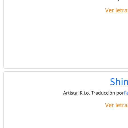
Ver letr
Shi
Artista:
R.i.o.
Traducción por
F
Ver letr