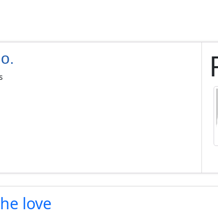
.o.
s
the love