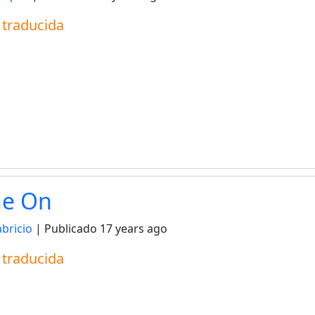
a traducida
ne On
abricio
| Publicado
17 years ago
a traducida