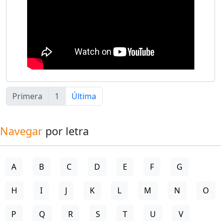
Primera
1
Última
Navegar
por letra
A
B
C
D
E
F
G
H
I
J
K
L
M
N
O
P
Q
R
S
T
U
V