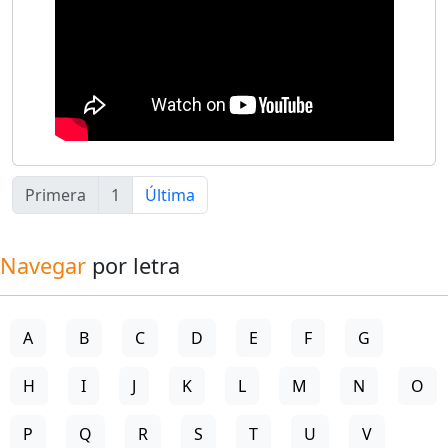
Primera
1
Última
Navegar
por letra
A
B
C
D
E
F
G
H
I
J
K
L
M
N
O
P
Q
R
S
T
U
V