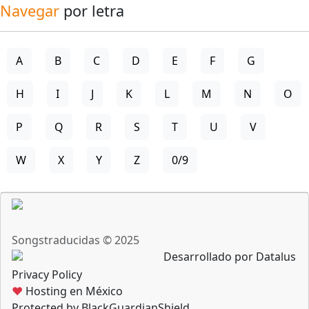
Navegar
por letra
A
B
C
D
E
F
G
H
I
J
K
L
M
N
O
P
Q
R
S
T
U
V
W
X
Y
Z
0/9
Songstraducidas © 2025
Desarrollado por Datalus
Privacy Policy
♥
Hosting en México
Protected by BlackGuardianShield