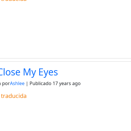
Close My Eyes
 por
Ashlee
| Publicado
17 years ago
a traducida