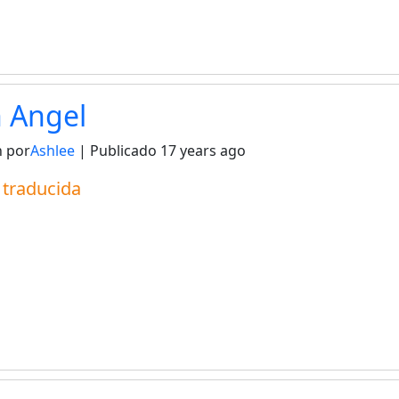
n Angel
 por
Ashlee
| Publicado
17 years ago
a traducida