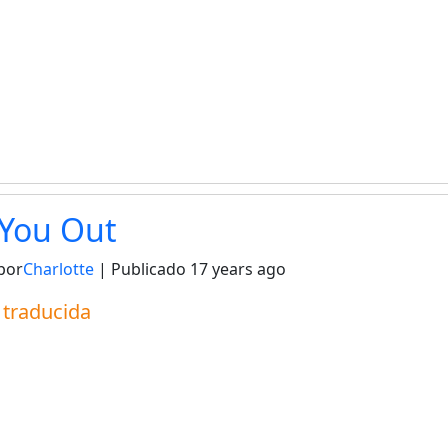
 You Out
por
Charlotte
| Publicado
17 years ago
a traducida