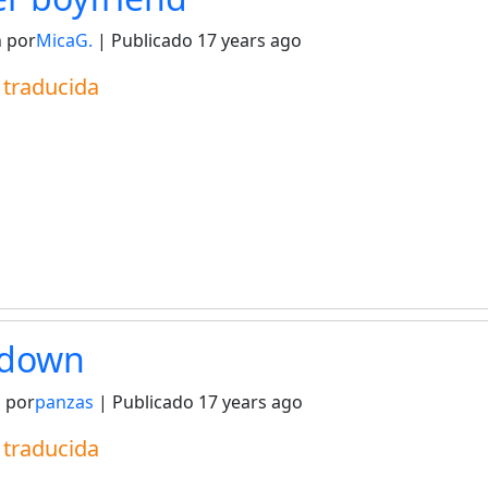
 por
MicaG.
| Publicado
17 years ago
a traducida
 down
 por
panzas
| Publicado
17 years ago
a traducida