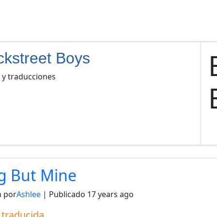
ckstreet Boys
 y traducciones
g But Mine
 por
Ashlee
| Publicado
17 years ago
a traducida