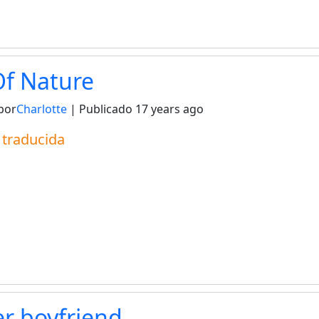
Of Nature
por
Charlotte
| Publicado
17 years ago
a traducida
r boyfriend