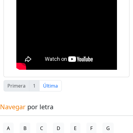
Primera
1
Última
Navegar
por letra
A
B
C
D
E
F
G