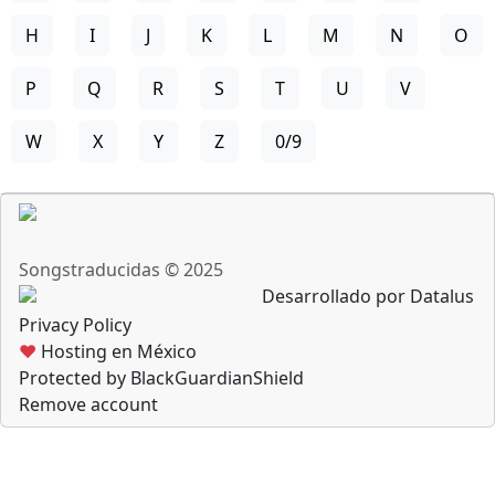
H
I
J
K
L
M
N
O
P
Q
R
S
T
U
V
W
X
Y
Z
0/9
Songstraducidas © 2025
Desarrollado por Datalus
Privacy Policy
♥
Hosting en México
Protected by BlackGuardianShield
Remove account