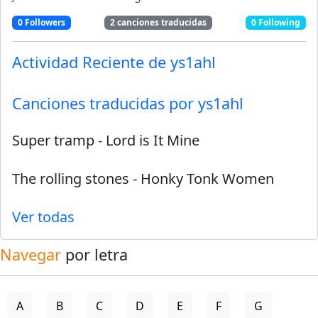
0
Followers
2
canciones traducidas
0
Following
Actividad Reciente de
ys1ahl
Canciones traducidas por
ys1ahl
Super tramp
-
Lord is It Mine
The rolling stones
-
Honky Tonk Women
Ver todas
Navegar
por letra
A
B
C
D
E
F
G