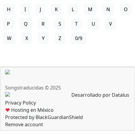
H
I
J
K
L
M
N
O
P
Q
R
S
T
U
V
W
X
Y
Z
0/9
Songstraducidas © 2025
Desarrollado por Datalus
Privacy Policy
♥
Hosting en México
Protected by BlackGuardianShield
Remove account