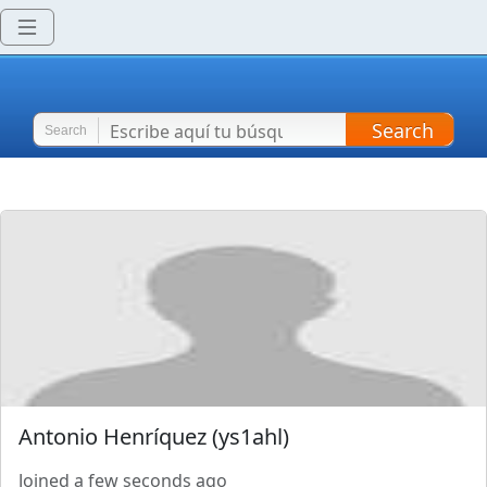
Search
Search
Antonio Henríquez
(
ys1ahl
)
Joined
a few seconds ago