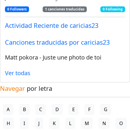
0
Followers
1
canciones traducidas
0
Following
Actividad Reciente de
caricias23
Canciones traducidas por
caricias23
Matt pokora
-
Juste une photo de toi
Ver todas
Navegar
por letra
A
B
C
D
E
F
G
H
I
J
K
L
M
N
O