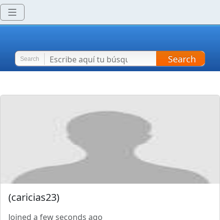
Search
Search
(
caricias23
)
Joined
a few seconds ago