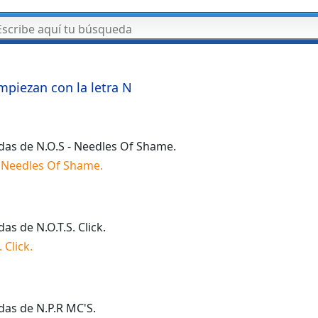
mpiezan con la letra
N
idas de
N.O.S - Needles Of Shame
.
- Needles Of Shame
.
idas de
N.O.T.S. Click
.
. Click
.
idas de
N.P.R MC'S
.