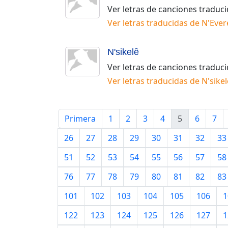
Ver letras de canciones traduc
Ver letras traducidas de
N'Ever
N'sikelê
Ver letras de canciones traduc
Ver letras traducidas de
N'sikel
Primera
1
2
3
4
5
6
7
26
27
28
29
30
31
32
33
51
52
53
54
55
56
57
58
76
77
78
79
80
81
82
83
101
102
103
104
105
106
1
122
123
124
125
126
127
1