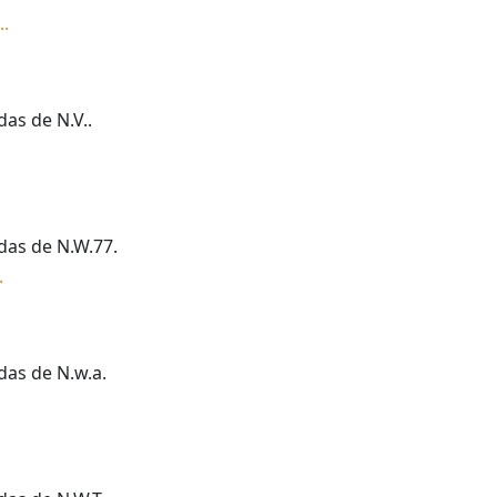
.
.
idas de
N.V.
.
idas de
N.W.77
.
.
idas de
N.w.a
.