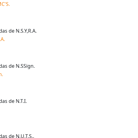
MC'S
.
idas de
N.S.Y,R.A
.
.A
.
idas de
N.SSign
.
n
.
idas de
N.T.I
.
idas de
N.U.T.S.
.