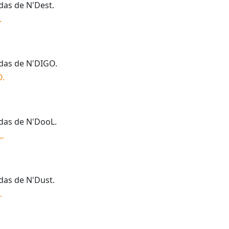
idas de
N'Dest
.
.
idas de
N'DIGO
.
O
.
idas de
N'DooL
.
L
.
idas de
N'Dust
.
.