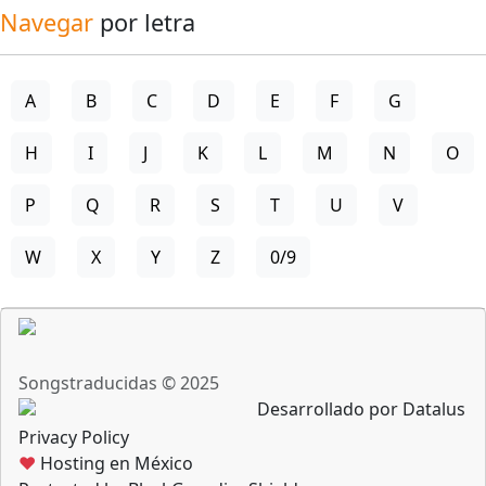
Navegar
por letra
A
B
C
D
E
F
G
H
I
J
K
L
M
N
O
P
Q
R
S
T
U
V
W
X
Y
Z
0/9
Songstraducidas © 2025
Desarrollado por Datalus
Privacy Policy
♥
Hosting en México