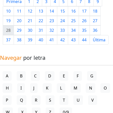
Primera
1
2
3
4
5
6
7
8
9
10
11
12
13
14
15
16
17
18
19
20
21
22
23
24
25
26
27
28
29
30
31
32
33
34
35
36
37
38
39
40
41
42
43
44
Última
Navegar
por letra
A
B
C
D
E
F
G
H
I
J
K
L
M
N
O
P
Q
R
S
T
U
V
W
X
Y
Z
0/9